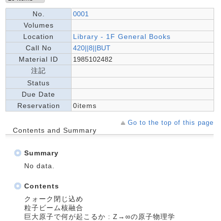
No.
0001
Volumes
Location
Library - 1F General Books
Call No
420||8||BUT
Material ID
1985102482
注記
Status
Due Date
Reservation
0items
Go to the top of this page
Contents and Summary
Summary
No data.
Contents
クォーク閉じ込め
粒子ビーム核融合
巨大原子で何が起こるか : Z→∞の原子物理学