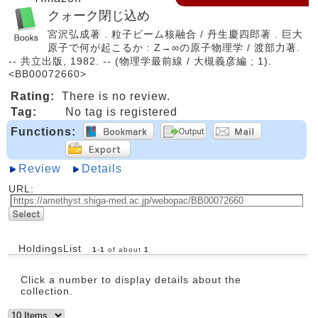
クォーク閉じ込め
宮沢弘成著 . 粒子ビーム核融合 / 丹生慶四郎著 . 巨大
原子で何が起こるか : Z→∞の原子物理学 / 渡部力著.
-- 共立出版, 1982. -- (物理学最前線 / 大槻義彦編 ; 1).
<BB00072660>
Rating:
There is no review.
Tag:
No tag is registered
Functions:
Review
Details
URL:
HoldingsList
1
-
1
of about
1
Click a number to display details about the
collection.