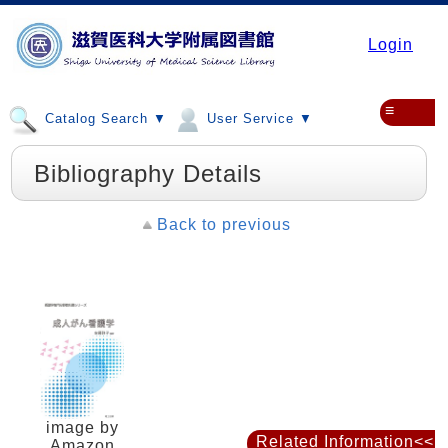
Login
≡
Catalog Search ▼
User Service ▼
Bibliography Details
Back to previous
image by
Related Information<<
Amazon