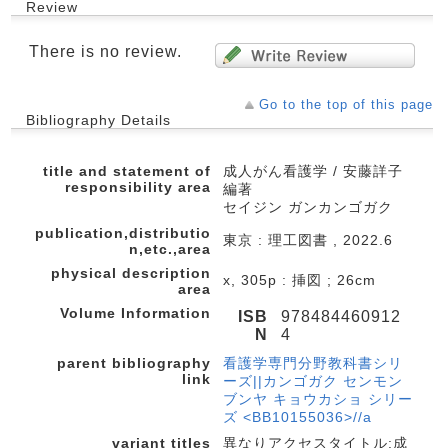
Review
There is no review.
Go to the top of this page
Bibliography Details
title and statement of
成人がん看護学 / 安藤詳子
responsibility area
編著
セイジン ガンカンゴガク
publication,distributio
東京 : 理工図書 , 2022.6
n,etc.,area
physical description
x, 305p : 挿図 ; 26cm
area
Volume Information
ISB
978484460912
N
4
parent bibliography
看護学専門分野教科書シリ
link
ーズ||カンゴガク センモン
ブンヤ キョウカショ シリー
ズ <BB10155036>//a
variant titles
異なりアクセスタイトル:成