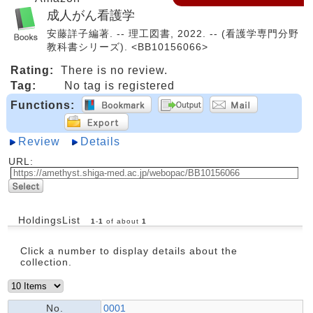
成人がん看護学
安藤詳子編著. -- 理工図書, 2022. -- (看護学専門分野
教科書シリーズ). <BB10156066>
Rating:
There is no review.
Tag:
No tag is registered
Functions:
Review
Details
URL:
HoldingsList
1
-
1
of about
1
Click a number to display details about the
collection.
No.
0001