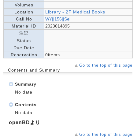
Volumes
Location
Library - 2F Medical Books
Call No
WY||156||Sei
Material ID
2023014895
注記
Status
Due Date
Reservation
0items
Go to the top of this page
Contents and Summary
Summary
No data.
Contents
No data.
openBDより
Go to the top of this page