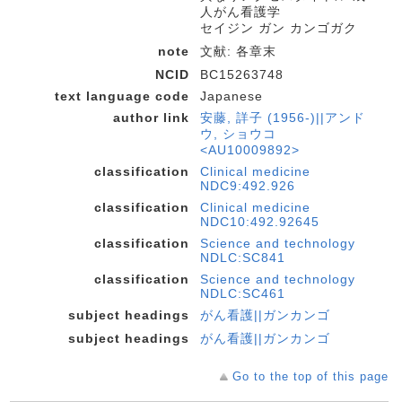
人がん看護学
セイジン ガン カンゴガク
note
文献: 各章末
NCID
BC15263748
text language code
Japanese
author link
安藤, 詳子 (1956-)||アンド
ウ, ショウコ
<AU10009892>
classification
Clinical medicine
NDC9:492.926
classification
Clinical medicine
NDC10:492.92645
classification
Science and technology
NDLC:SC841
classification
Science and technology
NDLC:SC461
subject headings
がん看護||ガンカンゴ
subject headings
がん看護||ガンカンゴ
Go to the top of this page