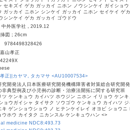
ン セキズイ ゲカ ガッカイ ニホン ノウシンケイ ガイショウ
 ガッカイ ニホン シンケイ ガッカイ ニホン セイケイ ゲカ
ノウシンケイ ゲカ ガッカイ ゴウドウ
 中外医学社 , 2019.12
: 挿図 ; 26cm
N
9784498328426
 嘉山孝正
42249X
nese
 孝正||カヤマ, タカマサ <AU10007534>
研究開発法人日本医療研究開発機構障害者対策総合研究開
の非典型例及び小児例の診断・治療法開拓に関する研究班
リツ ケンキュウ カイハツ ホウジン ニホン イリョウ ケンキ
 ショウガイシャ タイサク ソウゴウ ケンキュウ カイハツ ジ
エキ ゲンショウショウ ノ ヒテンケイレイ オヨビ ショウニ 
ョウホウ カイタク ニカンスル ケンキュウハン <>
nal medicine NDC8:493.73