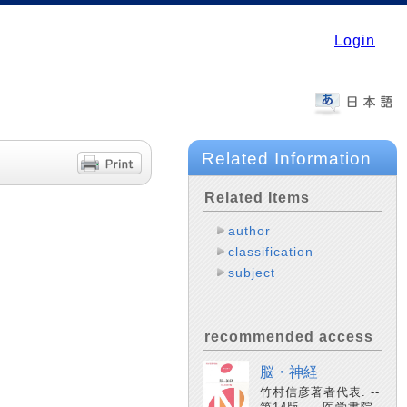
Login
Related Information
Related Items
author
classification
subject
recommended access
脳・神経
竹村信彦著者代表. --