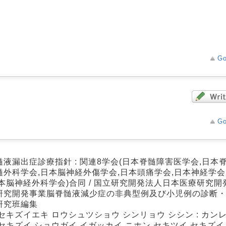
Go
Go
髄液漏出症診療指針 : 関連8学会(日本脊髄障害医学会,日本
髄外科学会,日本脳神経外傷学会,日本頭痛学会,日本神経学会
日本脳神経外科学会)合同 / 国立研究開発法人日本医療研究
研究開発事業脳脊髄液減少症の非典型例及び小児例の診断
研究班編集
セキズイエキ ロウシュツショウ シンリョウ シシン : カンレ
 セキズイ ショウガイ イガッカイ ニホン セキツイ セキズ