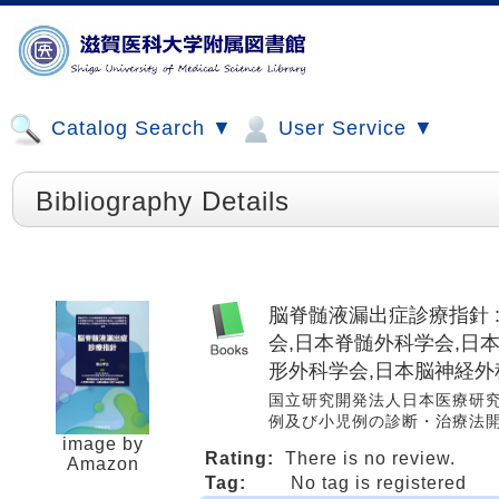
Catalog Search ▼
User Service ▼
Bibliography Details
脳脊髄液漏出症診療指針 
会,日本脊髄外科学会,日
形外科学会,日本脳神経外
国立研究開発法人日本医療研
例及び小児例の診断・治療法開拓に関
image by
Rating:
There is no review.
Amazon
Tag:
No tag is registered