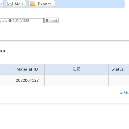
ion.
注記
Material ID
Status
2022004127
Go