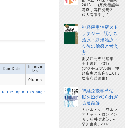
第14版. -- 医学書院,
2016. -- (系統看護学
講座 ; 専門分野2 .
成人看護学 ; 7).
神経疾患治療スト
ラテジー : 既存の
治療・新規治療・
今後の治療と考え
方
祖父江元専門編集. --
中山書店, 2017. --
Reservat
(アクチュアル脳・神
Due Date
ion
経疾患の臨床NEXT /
辻省次総編集).
0items
神経免疫学革命 :
 to the top of this page
脳医療の知られざ
る最前線
ミハル・シュワルツ,
アナット・ロンドン
著 ; 松井信彦訳. --
早川書房, 2018.