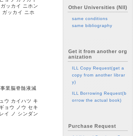
 ガッカイ ニホン
Other Universities (NII)
 ガッカイ ニホ
same conditions
same bibliography
Get it from another org
anization
ILL Copy Request(get a
copy from another librar
y)
発事業脳脊髄液減
ILL Borrowing Request(b
orrow the actual book)
ュウ カイハツ キ
ギョウ ノウ セキ
レイ ノ シンダン
Purchase Request