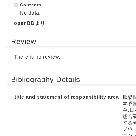
Contents
No data.
openBDより
Review
There is no review.
Bibliography Details
title and statement of responsibility area
脳脊
本脊
会,
総合
する
ノウ 
ホン