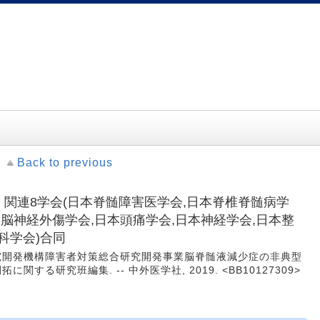
Back to previous
: 関連8学会(日本脊髄障害医学会,日本脊椎脊髄病学
本脳神経外傷学会,日本頭痛学会,日本神経学会,日本整
科学会)合同
究開発機構障害者対策総合研究開発事業脳脊髄液減少症の非典型
する研究班編集. -- 中外医学社, 2019. <BB10127309>