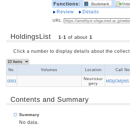
Functions:
Review
Details
URL:
HoldingsList
1
-
1
of about
1
Click a number to display details about the collect
No.
Volumes
Location
Call No
Neurosur
0001
MD||CM||NS
gery
Contents and Summary
Summary
No data.