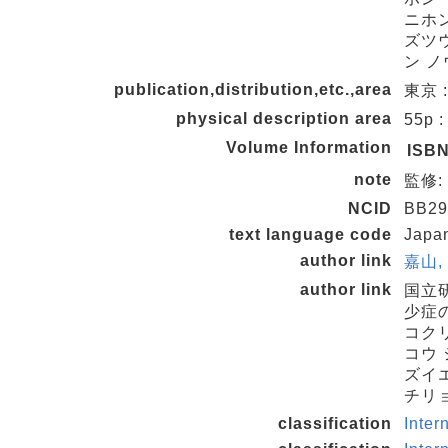
ニホ
ズツウ
ン 
publication,distribution,etc.,area
東京 :
physical description area
55p 
Volume Information
ISB
note
監修:
NCID
BB29
text language code
Japa
author link
嘉山,
author link
国立
少症
コク
コウ
ズイ
チリ
classification
Inter