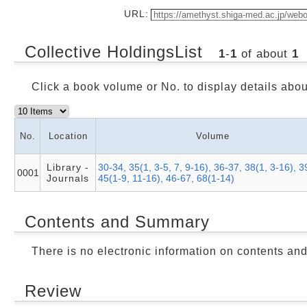
URL:
Collective HoldingsList
1
-
1
of about
1
Click a book volume or No. to display details about
No.
Location
Volume
Library -
30-34, 35(1, 3-5, 7, 9-16), 36-37, 38(1, 3-16), 3
0001
Journals
45(1-9, 11-16), 46-67, 68(1-14)
Contents and Summary
There is no electronic information on contents an
Review