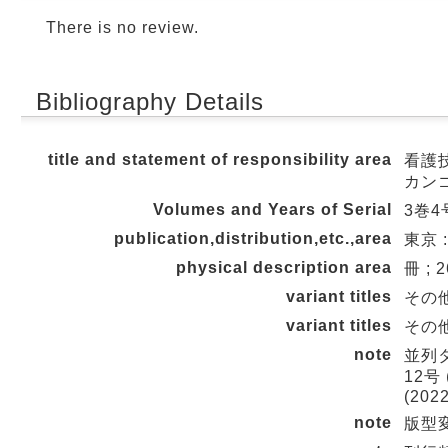
There is no review.
Bibliography Details
title and statement of responsibility area
看護技
カン
Volumes and Years of Serial
3巻4号
publication,distribution,etc.,area
東京 
physical description area
冊 ; 
variant titles
その他の
variant titles
その他の
note
並列タイ
12号 (
(2022
note
版型変更