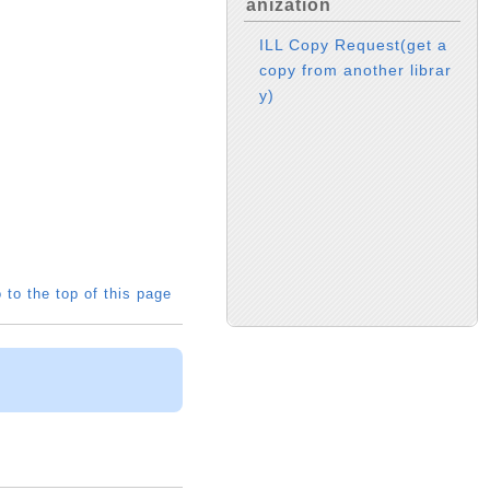
anization
ILL Copy Request(get a
copy from another librar
y)
 to the top of this page