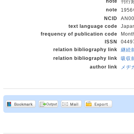
note
刊行頻度
note
195
NCID
AN00
text language code
Japa
frequency of publication code
Mont
ISSN
0449
relation bibliography link
継続前
relation bibliography link
吸収前
author link
メヂカ