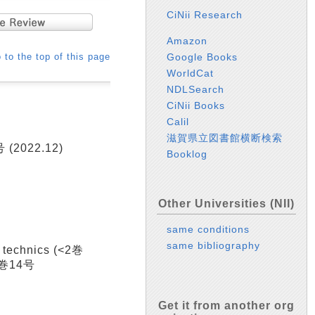
CiNii Research
Amazon
 to the top of this page
Google Books
WorldCat
NDLSearch
CiNii Books
Calil
滋賀県立図書館横断検索
 (2022.12)
Booklog
Other Universities (NII)
same conditions
same bibliography
echnics (<2巻
68巻14号
Get it from another org