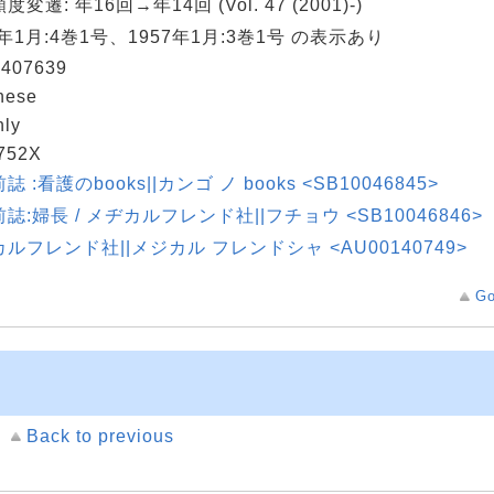
変遷: 年16回→年14回 (Vol. 47 (2001)-)
6年1月:4巻1号、1957年1月:3巻1号 の表示あり
407639
nese
hly
752X
誌 :看護のbooks||カンゴ ノ books <SB10046845>
誌:婦長 / メヂカルフレンド社||フチョウ <SB10046846>
ルフレンド社||メジカル フレンドシャ <AU00140749>
Go
Back to previous