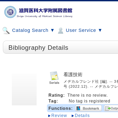
Catalog Search ▼
User Service ▼
Bibliography Details
看護技術
メヂカルフレンド社 [編]. -- 3巻4号
号 (2022.12). -- メヂカルフレ
Rating:
There is no review.
Tag:
No tag is registered
Functions:
Review
Details