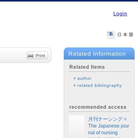
Login
Related Information
Related Items
author
related bibliography
recommended access
月刊ナーシング =
The Japanese jour
nal of nursing