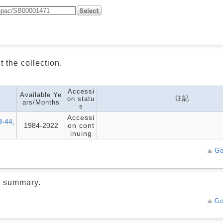
 the collection.
Accessi
Available Ye
注記
on statu
ars/Months
s
Accessi
9-44,
1984-2022
on cont
inuing
Go
d summary.
Go