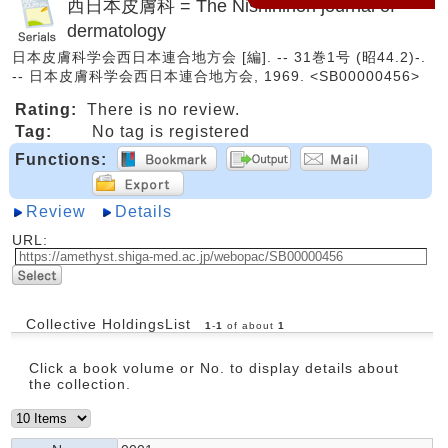
西日本皮膚科 = The Nishinihon journal of
dermatology
日本皮膚科学会西日本連合地方会 [編]. -- 31巻1号 (昭44.2)-.
-- 日本皮膚科学会西日本連合地方会, 1969. <SB00000456>
Rating:
There is no review.
Tag:
No tag is registered
Functions:
Review
Details
URL:
Collective HoldingsList
1
-
1
of about
1
Click a book volume or No. to display details about
the collection.